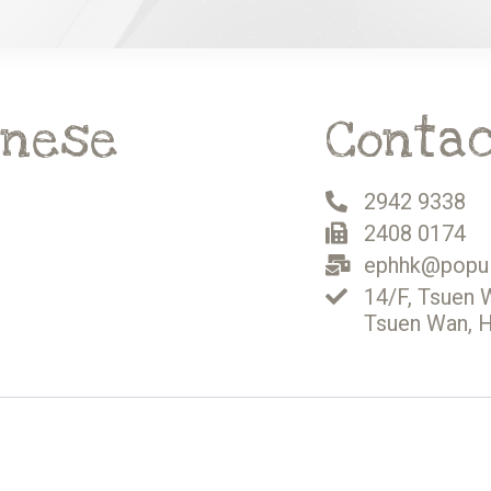
學會關愛和尊重別人；同時可發揮創意，變化遊戲。 以下為
劃所採用的學習概念模型和互動遊戲的例子，供各位家長、
師參考。
inese
Contac
2942 9338
2408 0174
ephhk@popul
14/F, Tsuen 
Tsuen Wan, 