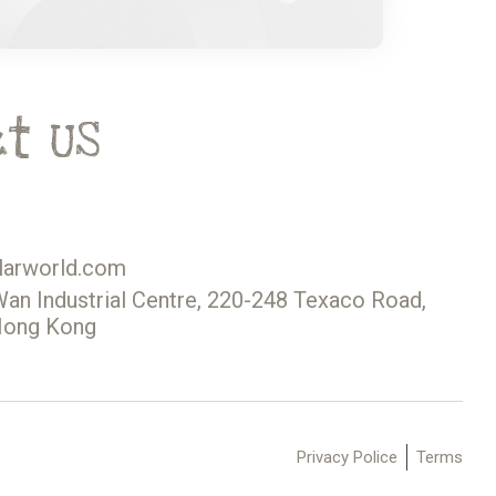
計
老
t US
arworld.com
Wan Industrial Centre, 220-248 Texaco Road,
Hong Kong
Privacy Police
Terms