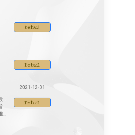
Detail
Detail
2021-12-31
教
Detail
旨
推
尊
，