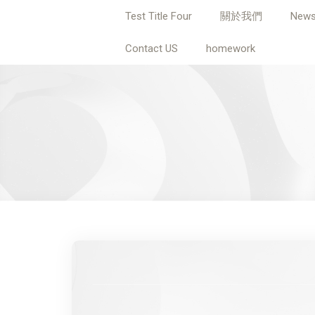
Test Title Four
關於我們
New
Contact US
homework